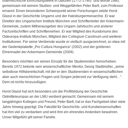
österreichische Einrichtungswerk in Galizien (1772-1790)“ und wurde 1980,
gemeinsam mit seinem Studien- und Weggefährten Peter Bartl, zum Professor
ernannt. Einen besonderen Schwerpunkt seiner Forschungen setzte Horst
Glassl in der Geschichte Ungarns und der Habsburgermonarchie. Er war
Direktor des Ungarischen Instituts München und Schriftenleiter der Ackermann-
Gemeinde, zudem Mitherausgeber des Ungarn-Jahrbuchs und anderer
Fachzeitschriften und Schriftenreihen. Er war Mitglied des Kuratoriums des
Osteuropa-Instituts München, Mitglied des Collegium Carolinum und weiterer
Institutionen. Für seine Verdienste wurde er vielfach ausgezeichnet, so etwa mit
der Gedenkplakette „Pro Cultura Hungarica“ (2002) und der goldenen
Ehrennadel der Ackermann-Gemeinde (2009).
Besonders möchten wir seinen Einsatz für die Studierenden hervorheben.
Bereits 1972 betonte sein wissenschaftlicher Mentor, Georg Stadtmüller, „seine
selbstlose Hilfsbereitschaft, mit der er den Studierenden in wissenschaftlichen
aber auch menschlichen Fragen und Sorgen jederzeit zur Verfügung steht…“.
Dem ist nichts hinzuzufügen.
Horst Glassl hat sich besonders um die Profilbildung der Geschichte
Ostmitteleuropas an der LMU verdient gemacht. Gemeinsam mit seinem
langjährigen Kollegen und Freund, Peter Bartl, hat er das Fachgebiet über viele
Jahre hinweg geprägt. Die Fakultät für Geschichts- und Kunstwissenschaften
hat ihm viel zu verdanken und wird ihm ein ehrendes Andenken bewahren.
Unser Mitgefühl gilt seiner Familie.