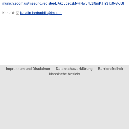
munich.zoom.us/meeting/register/tJAkduqsqzMvHNwJ7L1I8mKJTr3Tx8v8-JSI
Kontakt:
Katalin.Iordanidis@lmu.de
Impressum und Disclaimer
Datenschutzerklärung
Barrierefreiheit
klassische Ansicht