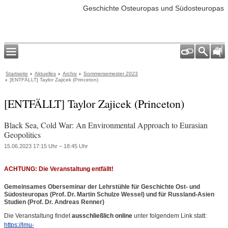
Geschichte Osteuropas und Südosteuropas
Startseite
Aktuelles
Archiv
Sommersemester 2023
[ENTFÄLLT] Taylor Zajicek (Princeton)
[ENTFÄLLT] Taylor Zajicek (Princeton)
Black Sea, Cold War: An Environmental Approach to Eurasian
Geopolitics
15.06.2023 17:15 Uhr – 18:45 Uhr
ACHTUNG: Die Veranstaltung entfällt!
Gemeinsames Oberseminar der Lehrstühle für Geschichte Ost- und
Südosteuropas (Prof. Dr. Martin Schulze Wessel) und für Russland-Asien
Studien (Prof. Dr. Andreas Renner)
Die Veranstaltung findet
ausschließlich online
unter folgendem Link statt:
https://lmu-