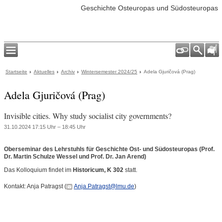
Geschichte Osteuropas und Südosteuropas
Startseite
Aktuelles
Archiv
Wintersemester 2024/25
Adela Gjuričová (Prag)
Adela Gjuričová (Prag)
Invisible cities. Why study socialist city governments?
31.10.2024 17:15 Uhr – 18:45 Uhr
Oberseminar des Lehrstuhls für Geschichte Ost- und Südosteuropas (Prof.
Dr. Martin Schulze Wessel und Prof. Dr. Jan Arend)
Das Kolloquium findet im
Historicum, K 302
statt.
Kontakt: Anja Patragst (
Anja.Patragst@lmu.de
)