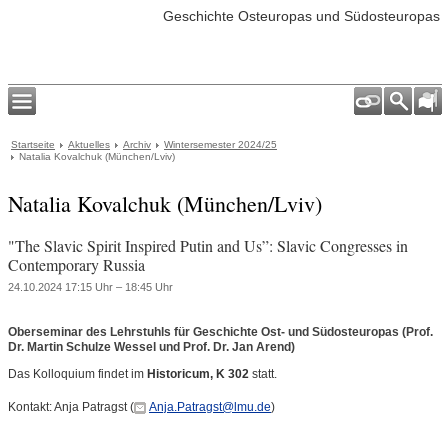
Geschichte Osteuropas und Südosteuropas
Startseite
Aktuelles
Archiv
Wintersemester 2024/25
Natalia Kovalchuk (München/Lviv)
Natalia Kovalchuk (München/Lviv)
"The Slavic Spirit Inspired Putin and Us”: Slavic Congresses in
Contemporary Russia
24.10.2024 17:15 Uhr – 18:45 Uhr
Oberseminar des Lehrstuhls für Geschichte Ost- und Südosteuropas (Prof.
Dr. Martin Schulze Wessel und Prof. Dr. Jan Arend)
Das Kolloquium findet im
Historicum, K 302
statt.
Kontakt: Anja Patragst (
Anja.Patragst@lmu.de
)