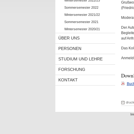
Wintersemester 2022/23
Grußwor
Sommersemester 2022
(Friedri
Wintersemester 2021/22
Moderat
Sommersemester 2021
Der Auto
Wintersemester 2020/21
Begleite
ÜBER UNS
auf Anf
PERSONEN
Das Kol
Anmeldu
STUDIUM UND LEHRE
FORSCHUNG
Down
KONTAKT
Buch
druc
Im