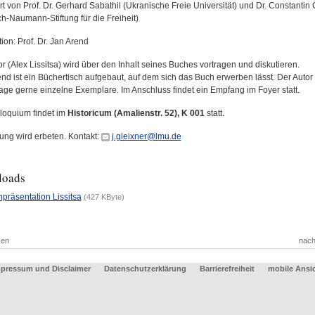
t von Prof. Dr. Gerhard Sabathil (Ukranische Freie Universität) und Dr. Constantin 
ch-Naumann-Stiftung für die Freiheit)
ion:
Prof. Dr. Jan Arend
r (Alex Lissitsa) wird über den Inhalt seines Buches vortragen und diskutieren.
nd ist ein Büchertisch aufgebaut, auf dem sich das Buch erwerben lässt. Der Autor 
rage gerne einzelne Exemplare. Im Anschluss findet ein Empfang im Foyer statt.
loquium findet im
Historicum (Amalienstr. 52), K 001
statt.
ng wird erbeten. Kontakt:
j.gleixner@lmu.de
loads
präsentation Lissitsa
(427 KByte)
ken
nach
pressum und Disclaimer
Datenschutzerklärung
Barrierefreiheit
mobile Ansi