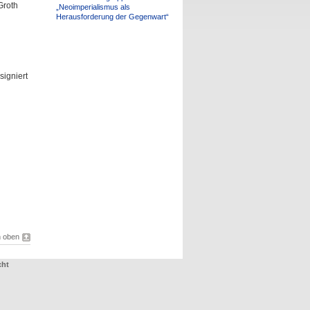
Groth
„Neoimperialismus als
Herausforderung der Gegenwart“
signiert
 oben
cht