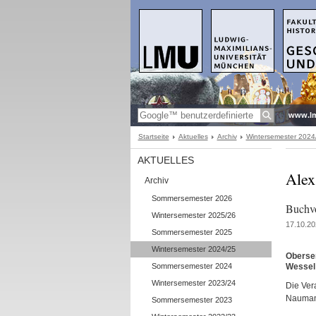
www.l
Startseite
Aktuelles
Archiv
Wintersemester 2024
AKTUELLES
Alex
Archiv
Sommersemester 2026
Buchvo
Wintersemester 2025/26
17.10.20
Sommersemester 2025
Wintersemester 2024/25
Obersem
Sommersemester 2024
Wessel 
Wintersemester 2023/24
Die Vera
Naumann
Sommersemester 2023