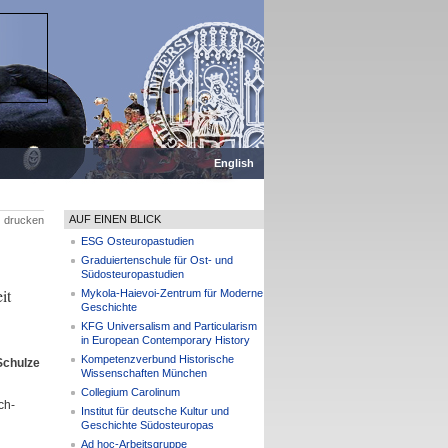
English
AUF EINEN BLICK
drucken
ESG Osteuropastudien
Graduiertenschule für Ost- und
Südosteuropastudien
it
Mykola-Haievoi-Zentrum für Moderne
Geschichte
KFG Universalism and Particularism
in European Contemporary History
Kompetenzverbund Historische
Schulze
Wissenschaften München
Collegium Carolinum
ch-
Institut für deutsche Kultur und
Geschichte Südosteuropas
Ad hoc-Arbeitsgruppe