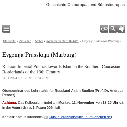
Geschichte Osteuropas und Südosteuropas
Startseite
Aktuelles
Archiv
Wintersemester 2024/25
Evgenija Prusskaja (Marburg)
Evgenija Prusskaja (Marburg)
Russian Imperial Politics towards Islam in the Southern Caucasian
Borderlands of the 19th Century
11.11.2024 18:15 Uhr – 19:45 Uhr
Oberseminar des Lehrstuhls für Russland-Asien-Studien (Prof. Dr. Andreas
Renner)
Achtung:
Das Kolloquium findet am
Montag, 11. November
, von
18-20 Uhr c.t.
in der
Veterinärstr. 1, Raum 009
statt.
Kontakt: Katalin Iordanidis (
Katalin.Iordanidis@lrz.uni-muenchen.de
)