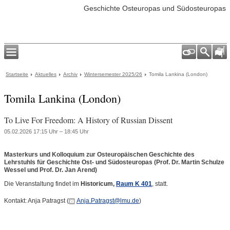
Geschichte Osteuropas und Südosteuropas
Startseite
Aktuelles
Archiv
Wintersemester 2025/26
Tomila Lankina (London)
Tomila Lankina (London)
To Live For Freedom: A History of Russian Dissent
05.02.2026 17:15 Uhr – 18:45 Uhr
Masterkurs und Kolloquium zur Osteuropäischen Geschichte des
Lehrstuhls für Geschichte Ost- und Südosteuropas (Prof. Dr. Martin Schulze
Wessel und Prof. Dr. Jan Arend)
Die Veranstaltung findet im
Historicum,
Raum K 401
, statt.
Kontakt: Anja Patragst (
Anja.Patragst@lmu.de
)