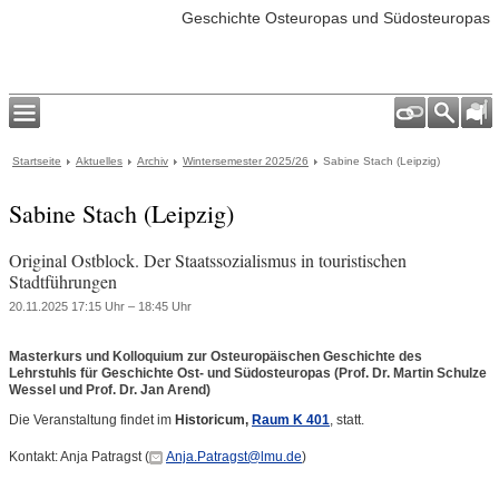
Geschichte Osteuropas und Südosteuropas
Startseite
Aktuelles
Archiv
Wintersemester 2025/26
Sabine Stach (Leipzig)
Sabine Stach (Leipzig)
Original Ostblock. Der Staatssozialismus in touristischen
Stadtführungen
20.11.2025 17:15 Uhr – 18:45 Uhr
Masterkurs und Kolloquium zur Osteuropäischen Geschichte des
Lehrstuhls für Geschichte Ost- und Südosteuropas (Prof. Dr. Martin Schulze
Wessel und Prof. Dr. Jan Arend)
Die Veranstaltung findet im
Historicum,
Raum K 401
, statt.
Kontakt: Anja Patragst (
Anja.Patragst@lmu.de
)