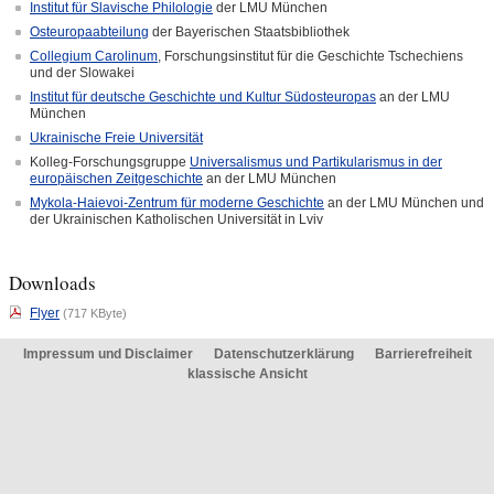
Institut für Slavische Philologie
der LMU München
Osteuropaabteilung
der Bayerischen Staatsbibliothek
Collegium Carolinum
, Forschungsinstitut für die Geschichte Tschechiens
und der Slowakei
Institut für deutsche Geschichte und Kultur Südosteuropas
an der LMU
München
Ukrainische Freie Universität
Kolleg-Forschungsgruppe
Universalismus und Partikularismus in der
europäischen Zeitgeschichte
an der LMU München
Mykola-Haievoi-Zentrum für moderne Geschichte
an der LMU München und
der Ukrainischen Katholischen Universität in Lviv
Downloads
Flyer
(717 KByte)
Impressum und Disclaimer
Datenschutzerklärung
Barrierefreiheit
klassische Ansicht