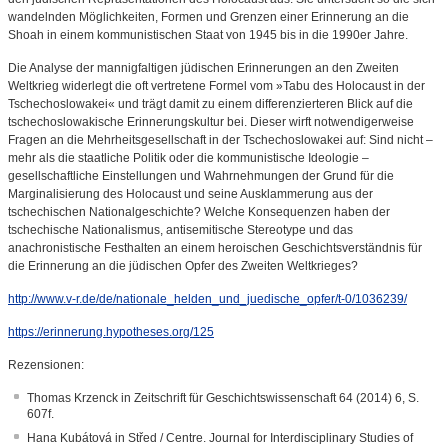
wandelnden Möglichkeiten, Formen und Grenzen einer Erinnerung an die
Shoah in einem kommunistischen Staat von 1945 bis in die 1990er Jahre.
Die Analyse der mannigfaltigen jüdischen Erinnerungen an den Zweiten
Weltkrieg widerlegt die oft vertretene Formel vom »Tabu des Holocaust in der
Tschechoslowakei« und trägt damit zu einem differenzierteren Blick auf die
tschechoslowakische Erinnerungskultur bei. Dieser wirft notwendigerweise
Fragen an die Mehrheitsgesellschaft in der Tschechoslowakei auf: Sind nicht –
mehr als die staatliche Politik oder die kommunistische Ideologie –
gesellschaftliche Einstellungen und Wahrnehmungen der Grund für die
Marginalisierung des Holocaust und seine Ausklammerung aus der
tschechischen Nationalgeschichte? Welche Konsequenzen haben der
tschechische Nationalismus, antisemitische Stereotype und das
anachronistische Festhalten an einem heroischen Geschichtsverständnis für
die Erinnerung an die jüdischen Opfer des Zweiten Weltkrieges?
http://www.v-r.de/de/nationale_helden_und_juedische_opfer/t-0/1036239/
https://erinnerung.hypotheses.org/125
Rezensionen:
Thomas Krzenck in Zeitschrift für Geschichtswissenschaft 64 (2014) 6, S.
607f.
Hana Kubátová in Střed / Centre. Journal for Interdisciplinary Studies of