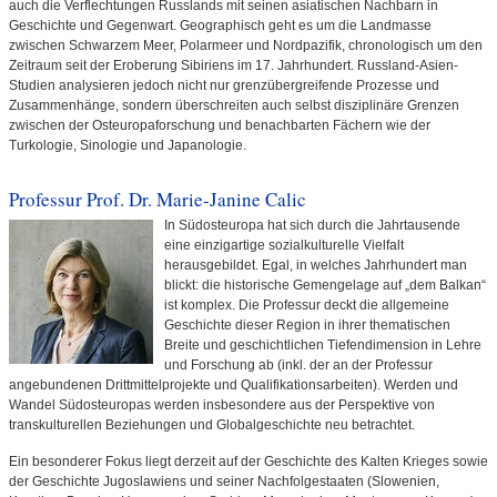
auch die Verflechtungen Russlands mit seinen asiatischen Nachbarn in
Geschichte und Gegenwart. Geographisch geht es um die Landmasse
zwischen Schwarzem Meer, Polarmeer und Nordpazifik, chronologisch um den
Zeitraum seit der Eroberung Sibiriens im 17. Jahrhundert. Russland-Asien-
Studien analysieren jedoch nicht nur grenzübergreifende Prozesse und
Zusammenhänge, sondern überschreiten auch selbst disziplinäre Grenzen
zwischen der Osteuropaforschung und benachbarten Fächern wie der
Turkologie, Sinologie und Japanologie.
Professur Prof. Dr. Marie-Janine Calic
In Südosteuropa hat sich durch die Jahrtausende
eine einzigartige sozialkulturelle Vielfalt
herausgebildet. Egal, in welches Jahrhundert man
blickt: die historische Gemengelage auf „dem Balkan“
ist komplex. Die Professur deckt die allgemeine
Geschichte dieser Region in ihrer thematischen
Breite und geschichtlichen Tiefendimension in Lehre
und Forschung ab (inkl. der an der Professur
angebundenen Drittmittelprojekte und Qualifikationsarbeiten). Werden und
Wandel Südosteuropas werden insbesondere aus der Perspektive von
transkulturellen Beziehungen und Globalgeschichte neu betrachtet.
Ein besonderer Fokus liegt derzeit auf der Geschichte des Kalten Krieges sowie
der Geschichte Jugoslawiens und seiner Nachfolgestaaten (Slowenien,