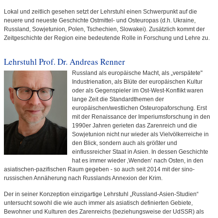
Lokal und zeitlich gesehen setzt der Lehrstuhl einen Schwerpunkt auf die
neuere und neueste Geschichte Ostmittel- und Osteuropas (d.h. Ukraine,
Russland, Sowjetunion, Polen, Tschechien, Slowakei). Zusätzlich kommt der
Zeitgeschichte der Region eine bedeutende Rolle in Forschung und Lehre zu.
Lehrstuhl Prof. Dr. Andreas Renner
Russland als europäische Macht, als „verspätete"
Industrienation, als Blüte der europäischen Kultur
oder als Gegenspieler im Ost-West-Konflikt waren
lange Zeit die Standardthemen der
europäischen/westlichen Osteuropaforschung. Erst
mit der Renaissance der Imperiumsforschung in den
1990er Jahren gerieten das Zarenreich und die
Sowjetunion nicht nur wieder als Vielvölkerreiche in
den Blick, sondern auch als größter und
einflussreicher Staat in Asien. In dessen Geschichte
hat es immer wieder ‚Wenden‘ nach Osten, in den
asiatischen-pazifischen Raum gegeben - so auch seit 2014 mit der sino-
russischen Annäherung nach Russlands Annexion der Krim.
Der in seiner Konzeption einzigartige Lehrstuhl „Russland-Asien-Studien“
untersucht sowohl die wie auch immer als asiatisch definierten Gebiete,
Bewohner und Kulturen des Zarenreichs (beziehungsweise der UdSSR) als