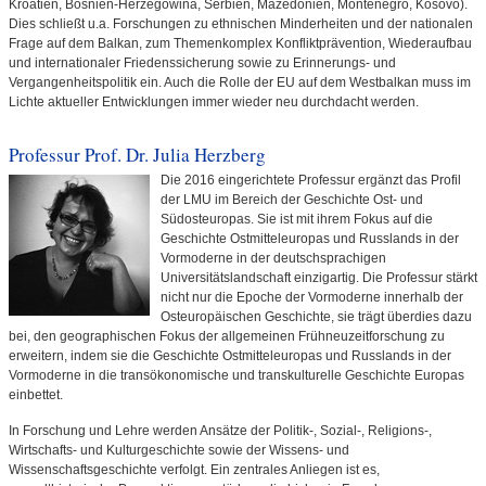
Kroatien, Bosnien-Herzegowina, Serbien, Mazedonien, Montenegro, Kosovo).
Dies schließt u.a. Forschungen zu ethnischen Minderheiten und der nationalen
Frage auf dem Balkan, zum Themenkomplex Konfliktprävention, Wiederaufbau
und internationaler Friedenssicherung sowie zu Erinnerungs- und
Vergangenheitspolitik ein. Auch die Rolle der EU auf dem Westbalkan muss im
Lichte aktueller Entwicklungen immer wieder neu durchdacht werden.
Professur Prof. Dr. Julia Herzberg
Die 2016 eingerichtete Professur ergänzt das Profil
der LMU im Bereich der Geschichte Ost- und
Südosteuropas. Sie ist mit ihrem Fokus auf die
Geschichte Ostmitteleuropas und Russlands in der
Vormoderne in der deutschsprachigen
Universitätslandschaft einzigartig. Die Professur stärkt
nicht nur die Epoche der Vormoderne innerhalb der
Osteuropäischen Geschichte, sie trägt überdies dazu
bei, den geographischen Fokus der allgemeinen Frühneuzeitforschung zu
erweitern, indem sie die Geschichte Ostmitteleuropas und Russlands in der
Vormoderne in die transökonomische und transkulturelle Geschichte Europas
einbettet.
In Forschung und Lehre werden Ansätze der Politik-, Sozial-, Religions-,
Wirtschafts- und Kulturgeschichte sowie der Wissens- und
Wissenschaftsgeschichte verfolgt. Ein zentrales Anliegen ist es,