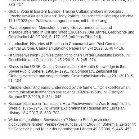
Czechoslovakia/Czech Republic, 1970s–2000s. Slavic Review (2024), 83,
736–754.
Global Yoga in Eastern Europe. Tracing Cultural Brokers in Socialist
Czechoslovakia and Poland: Body Politics. Zeitschrift für Körpergeschichte
11 14/2023 (zur Publikation angenommen, mit Ulrike Lang).
Psychologien der Menschenführung: Gouvernementalität und
Therapeutisierung in Ost und West (1960er-1980er Jahre), Geschichte und
Gesellschaft 48 2/2022, S. 177-196 (mit Jens Elberfeld).
Introduction. Histories of Emotion in Communist and Post-Communist
Central Europe. Canadian Slavonic Papers 64 3-4 2022, S. 407-419.
Ist Stress westlich? Zum zeitgeschichtlichen Ort der Belastungssorge, in:
Geschichte und Gesellschaft 45 2/2019, S. 245–274.
Stress in the USSR. On the Dissemination of Health Knowledge in the
Soviet Public Sphere, 1960s– 1991, in: Comparativ. Zeitschrift für
Globalgeschichte und vergleichende Gesellschaftsforschung 29 1/2019, S.
91–104.
“Simple, clear, and easily understood by the farmer…” On expert-layman
communication in American soil science, 1920s–1950s, in: History of
Science 57 3/2019, S. 324–345.
Russian Science in Translation. How Pochvovedenie Was Brought to the
West, c. 1875–1945, in: Kritika: Explorations in Russian and Eurasian
History 18 4/2017, S. 683–708.
Wider das „halbierte Bewusstsein“? Neuere Beiträge zu einer
blockübergreifenden Perspektive auf das Jahr 1968, in: Bohemia. Zeitschrift
für Geschichte und Kultur der böhmischen Länder 49 2/2009, S. 445–453.