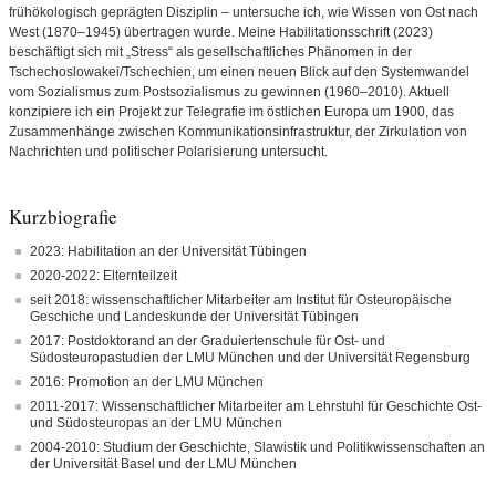
frühökologisch geprägten Disziplin – untersuche ich, wie Wissen von Ost nach
West (1870–1945) übertragen wurde. Meine Habilitationsschrift (2023)
beschäftigt sich mit „Stress“ als gesellschaftliches Phänomen in der
Tschechoslowakei/Tschechien, um einen neuen Blick auf den Systemwandel
vom Sozialismus zum Postsozialismus zu gewinnen (1960–2010). Aktuell
konzipiere ich ein Projekt zur Telegrafie im östlichen Europa um 1900, das
Zusammenhänge zwischen Kommunikationsinfrastruktur, der Zirkulation von
Nachrichten und politischer Polarisierung untersucht.
Kurzbiografie
2023: Habilitation an der Universität Tübingen
2020-2022: Elternteilzeit
seit 2018: wissenschaftlicher Mitarbeiter am Institut für Osteuropäische
Geschiche und Landeskunde der Universität Tübingen
2017: Postdoktorand an der Graduiertenschule für Ost- und
Südosteuropastudien der LMU München und der Universität Regensburg
2016: Promotion an der LMU München
2011-2017: Wissenschaftlicher Mitarbeiter am Lehrstuhl für Geschichte Ost-
und Südosteuropas an der LMU München
2004-2010: Studium der Geschichte, Slawistik und Politikwissenschaften an
der Universität Basel und der LMU München