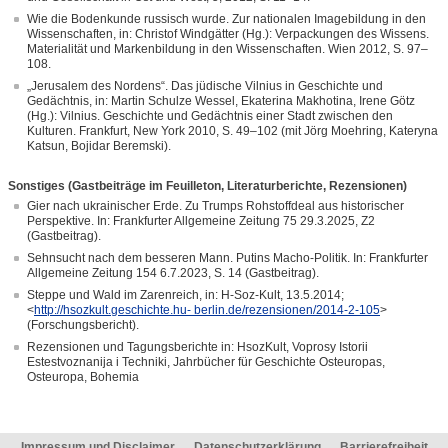
Wie die Bodenkunde russisch wurde. Zur nationalen Imagebildung in den
Wissenschaften, in: Christof Windgätter (Hg.): Verpackungen des Wissens.
Materialität und Markenbildung in den Wissenschaften. Wien 2012, S. 97–
108.
„Jerusalem des Nordens“. Das jüdische Vilnius in Geschichte und
Gedächtnis, in: Martin Schulze Wessel, Ekaterina Makhotina, Irene Götz
(Hg.): Vilnius. Geschichte und Gedächtnis einer Stadt zwischen den
Kulturen. Frankfurt, New York 2010, S. 49–102 (mit Jörg Moehring, Kateryna
Katsun, Bojidar Beremski).
Sonstiges (Gastbeiträge im Feuilleton, Literaturberichte, Rezensionen)
Gier nach ukrainischer Erde. Zu Trumps Rohstoffdeal aus historischer
Perspektive. In: Frankfurter Allgemeine Zeitung 75 29.3.2025, Z2
(Gastbeitrag).
Sehnsucht nach dem besseren Mann. Putins Macho-Politik. In: Frankfurter
Allgemeine Zeitung 154 6.7.2023, S. 14 (Gastbeitrag).
Steppe und Wald im Zarenreich, in: H-Soz-Kult, 13.5.2014;
<
http://hsozkult.geschichte.hu- berlin.de/rezensionen/2014-2-105
>
(Forschungsbericht).
Rezensionen und Tagungsberichte in: HsozKult, Voprosy Istorii
Estestvoznanija i Techniki, Jahrbücher für Geschichte Osteuropas,
Osteuropa, Bohemia
Impressum und Disclaimer
Datenschutzerklärung
Barrierefreiheit