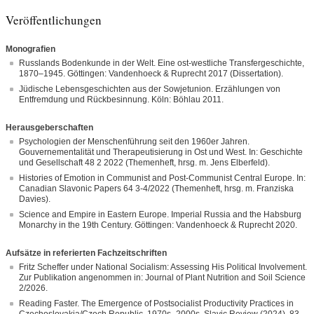
Veröffentlichungen
Monografien
Russlands Bodenkunde in der Welt. Eine ost-westliche Transfergeschichte,
1870–1945. Göttingen: Vandenhoeck & Ruprecht 2017 (Dissertation).
Jüdische Lebensgeschichten aus der Sowjetunion. Erzählungen von
Entfremdung und Rückbesinnung. Köln: Böhlau 2011.
Herausgeberschaften
Psychologien der Menschenführung seit den 1960er Jahren.
Gouvernementalität und Therapeutisierung in Ost und West. In: Geschichte
und Gesellschaft 48 2 2022 (Themenheft, hrsg. m. Jens Elberfeld).
Histories of Emotion in Communist and Post-Communist Central Europe. In:
Canadian Slavonic Papers 64 3-4/2022 (Themenheft, hrsg. m. Franziska
Davies).
Science and Empire in Eastern Europe. Imperial Russia and the Habsburg
Monarchy in the 19th Century. Göttingen: Vandenhoeck & Ruprecht 2020.
Aufsätze in referierten Fachzeitschriften
Fritz Scheffer under National Socialism: Assessing His Political Involvement.
Zur Publikation angenommen in: Journal of Plant Nutrition and Soil Science
2/2026.
Reading Faster. The Emergence of Postsocialist Productivity Practices in