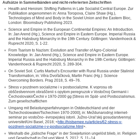
Aufsätze in Sammelbänden und nicht-referierten Zeitschriften
Health and Heroism: Shifting Patterns in Late Socialist Central Europe. Zur
Publikation angenommen in: Anna Toropova, Claire Shaw (Hg.),
Technologies of Mind and Body in the Soviet Union and the Eastern Bloc,
London: Bloomsbury Publishing 2023.
Science and Empire in the European Continental Empires: An Introduction.
In: Jan Arend (Hg.), Science and Empire in Eastern Europe. Imperial Russia
and the Habsburg Monarchy in the 19th Century. Göttingen: Vandenhoeck &
Ruprecht 2020, S. 1-22.
From Tsarism to Nazism: Evolution and Transfer of Agro-Colonial
Knowledge. In: Jan Arend (Hg.), Science and Empire in Eastern Europe.
Imperial Russia and the Habsburg Monarchy in the 19th Century. Göttingen:
Vandenhoeck & Ruprecht 2020, S. 289-304.
On Soviet Soil. Curtis Marbut’s Encounter with Rural Russia under Stalinist
Transformation, in: Věra Dvořáčková, Martin Franc (Hg.): Science
Overcoming Borders. Prag 2018, S. 49–76.
Stress v pozdnem socializme i v postsocializme. K voprosu ob
obščestvennom obraščenii s opytom peregruzok v Vostočnoj Germanii i
Čechoslovakii/Čechii v 1970-2000 gg [Stress im Spät- und Postsozialismus.
Zum gesellschaftlichen
Umgang mit Belastungserfahrungen in Ostdeutschland und der
Tschechoslowakei/Tschechien 1970-2000], in: Meždunarodnyj internet-
seminar po vostočno- ėvropejskoj istorii. Južno-Ural’skij gosudarstvennyj
universitet/Uni Basel, 2018; <
http://histsemee.ru/articles/62-stress-v-
pozdnem-socializme-i-v-postsocializme.html
>.
Weshalb die „jüdische Frage“ in der Sowjetunion ungelöst blieb, in: Religion
und Gesellschaft in Ost und West, 5, 2012, S. 11–14.