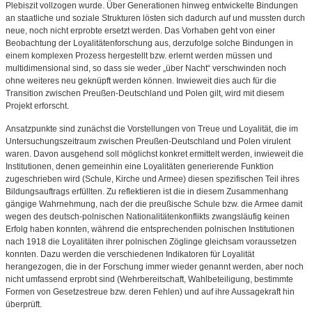
Plebiszit vollzogen wurde. Über Generationen hinweg entwickelte Bindungen
an staatliche und soziale Strukturen lösten sich dadurch auf und mussten durch
neue, noch nicht erprobte ersetzt werden. Das Vorhaben geht von einer
Beobachtung der Loyalitätenforschung aus, derzufolge solche Bindungen in
einem komplexen Prozess hergestellt bzw. erlernt werden müssen und
multidimensional sind, so dass sie weder „über Nacht“ verschwinden noch
ohne weiteres neu geknüpft werden können. Inwieweit dies auch für die
Transition zwischen Preußen-Deutschland und Polen gilt, wird mit diesem
Projekt erforscht.
Ansatzpunkte sind zunächst die Vorstellungen von Treue und Loyalität, die im
Untersuchungszeitraum zwischen Preußen-Deutschland und Polen virulent
waren. Davon ausgehend soll möglichst konkret ermittelt werden, inwieweit die
Institutionen, denen gemeinhin eine Loyalitäten generierende Funktion
zugeschrieben wird (Schule, Kirche und Armee) diesen spezifischen Teil ihres
Bildungsauftrags erfüllten. Zu reflektieren ist die in diesem Zusammenhang
gängige Wahrnehmung, nach der die preußische Schule bzw. die Armee damit
wegen des deutsch-polnischen Nationalitätenkonflikts zwangsläufig keinen
Erfolg haben konnten, während die entsprechenden polnischen Institutionen
nach 1918 die Loyalitäten ihrer polnischen Zöglinge gleichsam voraussetzen
konnten. Dazu werden die verschiedenen Indikatoren für Loyalität
herangezogen, die in der Forschung immer wieder genannt werden, aber noch
nicht umfassend erprobt sind (Wehrbereitschaft, Wahlbeteiligung, bestimmte
Formen von Gesetzestreue bzw. deren Fehlen) und auf ihre Aussagekraft hin
überprüft.