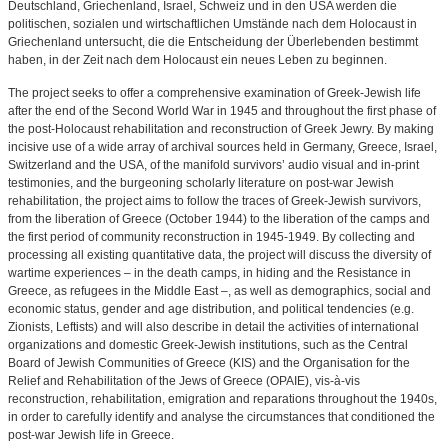
Deutschland, Griechenland, Israel, Schweiz und in den USA werden die
politischen, sozialen und wirtschaftlichen Umstände nach dem Holocaust in
Griechenland untersucht, die die Entscheidung der Überlebenden bestimmt
haben, in der Zeit nach dem Holocaust ein neues Leben zu beginnen.
The project seeks to offer a comprehensive examination of Greek-Jewish life
after the end of the Second World War in 1945 and throughout the first phase of
the post-Holocaust rehabilitation and reconstruction of Greek Jewry. By making
incisive use of a wide array of archival sources held in Germany, Greece, Israel,
Switzerland and the USΑ, of the manifold survivors’ audio visual and in-print
testimonies, and the burgeoning scholarly literature on post-war Jewish
rehabilitation, the project aims to follow the traces of Greek-Jewish survivors,
from the liberation of Greece (October 1944) to the liberation of the camps and
the first period of community reconstruction in 1945-1949. By collecting and
processing all existing quantitative data, the project will discuss the diversity of
wartime experiences – in the death camps, in hiding and the Resistance in
Greece, as refugees in the Middle East –, as well as demographics, social and
economic status, gender and age distribution, and political tendencies (e.g.
Zionists, Leftists) and will also describe in detail the activities of international
organizations and domestic Greek-Jewish institutions, such as the Central
Board of Jewish Communities of Greece (KIS) and the Organisation for the
Relief and Rehabilitation of the Jews of Greece (OPAIE), vis-à-vis
reconstruction, rehabilitation, emigration and reparations throughout the 1940s,
in order to carefully identify and analyse the circumstances that conditioned the
post-war Jewish life in Greece.