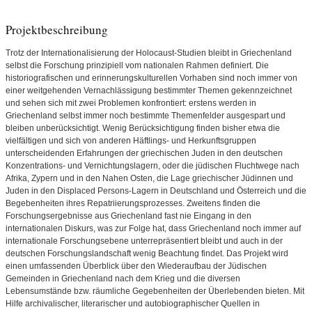
Projektbeschreibung
Trotz der Internationalisierung der Holocaust-Studien bleibt in Griechenland
selbst die Forschung prinzipiell vom nationalen Rahmen definiert. Die
historiografischen und erinnerungskulturellen Vorhaben sind noch immer von
einer weitgehenden Vernachlässigung bestimmter Themen gekennzeichnet
und sehen sich mit zwei Problemen konfrontiert: erstens werden in
Griechenland selbst immer noch bestimmte Themenfelder ausgespart und
bleiben unberücksichtigt. Wenig Berücksichtigung finden bisher etwa die
vielfältigen und sich von anderen Häftlings- und Herkunftsgruppen
unterscheidenden Erfahrungen der griechischen Juden in den deutschen
Konzentrations- und Vernichtungslagern, oder die jüdischen Fluchtwege nach
Afrika, Zypern und in den Nahen Osten, die Lage griechischer Jüdinnen und
Juden in den Displaced Persons-Lagern in Deutschland und Österreich und die
Begebenheiten ihres Repatriierungsprozesses. Zweitens finden die
Forschungsergebnisse aus Griechenland fast nie Eingang in den
internationalen Diskurs, was zur Folge hat, dass Griechenland noch immer auf
internationale Forschungsebene unterrepräsentiert bleibt und auch in der
deutschen Forschungslandschaft wenig Beachtung findet. Das Projekt wird
einen umfassenden Überblick über den Wiederaufbau der Jüdischen
Gemeinden in Griechenland nach dem Krieg und die diversen
Lebensumstände bzw. räumliche Gegebenheiten der Überlebenden bieten. Mit
Hilfe archivalischer, literarischer und autobiographischer Quellen in