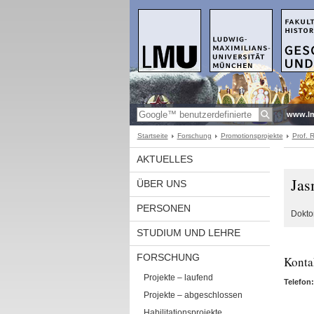
www.l
Startseite
Forschung
Promotionsprojekte
Prof. 
AKTUELLES
Jas
ÜBER UNS
PERSONEN
Dokto
STUDIUM UND LEHRE
FORSCHUNG
Konta
Projekte – laufend
Telefon:
Projekte – abgeschlossen
Habilitationsprojekte