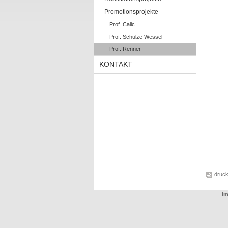
Promotionsprojekte
Prof. Calic
Prof. Schulze Wessel
Prof. Renner
KONTAKT
druc
Im