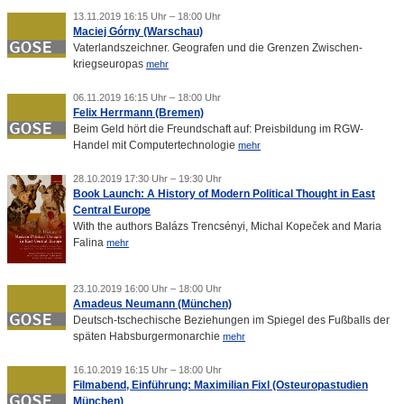
13.11.2019 16:15 Uhr – 18:00 Uhr
Maciej Górny (Warschau)
Vaterlandszeichner. Geografen und die Grenzen Zwischen-
kriegseuropas
mehr
06.11.2019 16:15 Uhr – 18:00 Uhr
Felix Herrmann (Bremen)
Beim Geld hört die Freundschaft auf: Preisbildung im RGW-
Handel mit Computertechnologie
mehr
28.10.2019 17:30 Uhr – 19:30 Uhr
Book Launch: A History of Modern Political Thought in East
Central Europe
With the authors Balázs Trencsényi, Michal Kopeček and Maria
Falina
mehr
23.10.2019 16:00 Uhr – 18:00 Uhr
Amadeus Neumann (München)
Deutsch-tschechische Beziehungen im Spiegel des Fußballs der
späten Habsburgermonarchie
mehr
16.10.2019 16:15 Uhr – 18:00 Uhr
Filmabend, Einführung: Maximilian Fixl (Osteuropastudien
München)