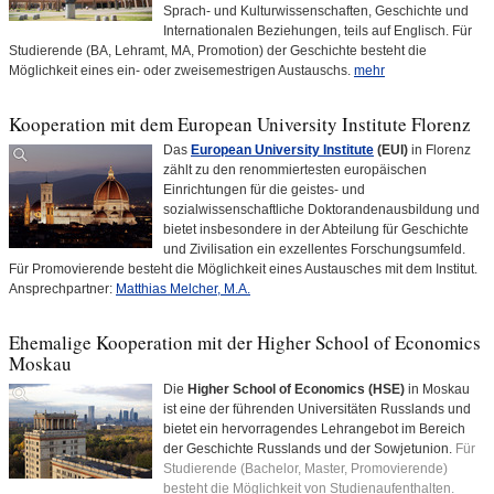
Sprach- und Kulturwissenschaften, Geschichte und
Internationalen Beziehungen, teils auf Englisch. Für
Studierende (BA, Lehramt, MA, Promotion) der Geschichte besteht die
Möglichkeit eines ein- oder zweisemestrigen Austauschs.
mehr
Kooperation mit dem European University Institute Florenz
Das
European University Institute
(EUI)
in Florenz
zählt zu den renommiertesten europäischen
Einrichtungen für die geistes- und
sozialwissenschaftliche Doktorandenausbildung und
bietet insbesondere in der Abteilung für Geschichte
und Zivilisation ein exzellentes Forschungsumfeld.
Für Promovierende besteht die Möglichkeit eines Austausches mit dem Institut.
Ansprechpartner:
Matthias Melcher, M.A.
Ehemalige Kooperation mit der Higher School of Economics
Moskau
Die
Higher School of Economics (HSE)
in Moskau
ist eine der führenden Universitäten Russlands und
bietet ein hervorragendes Lehrangebot im Bereich
der Geschichte Russlands und der Sowjetunion.
Für
Studierende (Bachelor, Master, Promovierende)
besteht die Möglichkeit von Studienaufenthalten.